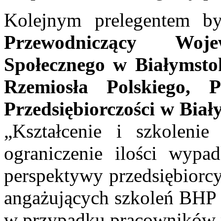
Kolejnym prelegentem b
Przewodniczący Woj
Społecznego w Białymst
Rzemiosła Polskiego, P
Przedsiębiorczości w Bia
„Kształcenie i szkoleni
ograniczenie ilości wypa
perspektywy przedsiębiorc
angażujących szkoleń BHP n
w przypadku pracowników 