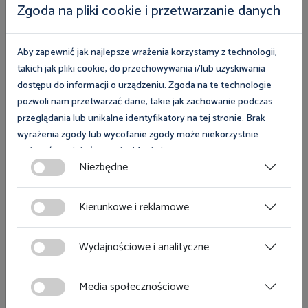
Zgoda na pliki cookie i przetwarzanie danych
Więcej
Aby zapewnić jak najlepsze wrażenia korzystamy z technologii,
takich jak pliki cookie, do przechowywania i/lub uzyskiwania
dostępu do informacji o urządzeniu. Zgoda na te technologie
pozwoli nam przetwarzać dane, takie jak zachowanie podczas
Inne
przeglądania lub unikalne identyfikatory na tej stronie. Brak
wyrażenia zgody lub wycofanie zgody może niekorzystnie
wpłynąć na niektóre cechy i funkcje.
12 sierpnia 2026
Niezbędne
Linia telefoniczna (woj. pomorskie)
Wakacyjna linia telefoniczna OIP Gdańsk
Zgoda na pliki cookies jest dobrowolna i można ją wycofać lub
zmodyfikować w dowolnym momencie klikając w przycisk
Kierunkowe i reklamowe
ciasteczka w lewym dolnym rogu strony. Więcej informacji
polityce plików cookies
znajdziesz w
.
Więcej
Wydajnościowe i analityczne
Media społecznościowe