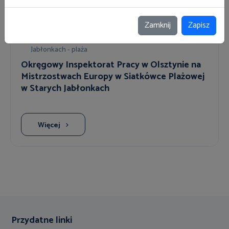
Inne
Zamknij
Zapisz
13 sierpnia 2026
Mistrzostwa Europy w Siatkówce Plażowej w Starych
Jabłonkach - plaża
Okręgowy Inspektorat Pracy w Olsztynie na
Mistrzostwach Europy w Siatkówce Plażowej
w Starych Jabłonkach
Więcej
Przydatne linki