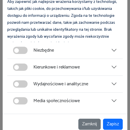
Aby zapewnić jak najlepsze wrażenia korzystamy z technologii,
Inne
takich jak pliki cookie, do przechowywania i/lub uzyskiwania
dostępu do informacji o urządzeniu. Zgoda na te technologie
9 sierpnia 2026
pozwoli nam przetwarzać dane, takie jak zachowanie podczas
Muzeum Rolnictwa w Ciechanowcu
przeglądania lub unikalne identyfikatory na tej stronie. Brak
Porady prawne w Ciechanowcu 09.08.2026r. -
wyrażenia zgody lub wycofanie zgody może niekorzystnie
XXIV Podlaskie Święto Chleba
wpłynąć na niektóre cechy i funkcje.
Niezbędne
Zgoda na pliki cookies jest dobrowolna i można ją wycofać lub
Więcej
zmodyfikować w dowolnym momencie klikając w przycisk
Kierunkowe i reklamowe
ciasteczka w lewym dolnym rogu strony. Więcej informacji
polityce plików cookies
znajdziesz w
.
Wydajnościowe i analityczne
Targi
Media społecznościowe
12 sierpnia 2026
Gdańsk, Skwer Heweliusza ul. Korzenna/ ul. Rajska
Stoisko OIP Gdańsk podczas Jarmarku
Zamknij
Zapisz
Dominikańskiego