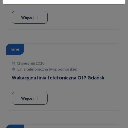
Więcej
Inne
12 sierpnia 2026
Linia telefoniczna (woj. pomorskie)
Wakacyjna linia telefoniczna OIP Gdańsk
Więcej